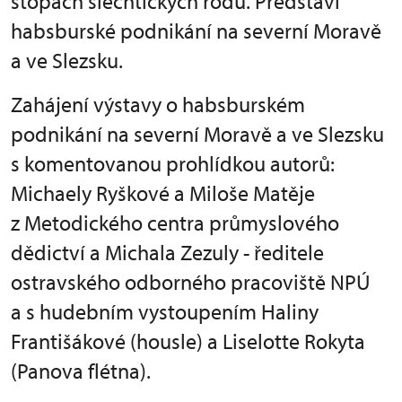
stopách šlechtických rodů. Představí
habsburské podnikání na severní Moravě
a ve Slezsku.
Zahájení výstavy o habsburském
podnikání na severní Moravě a ve Slezsku
s komentovanou prohlídkou autorů:
Michaely Ryškové a Miloše Matěje
z Metodického centra průmyslového
dědictví a Michala Zezuly - ředitele
ostravského odborného pracoviště NPÚ
a
s hudebním vystoupením Haliny
Františákové (housle) a Liselotte Rokyta
(Panova flétna).