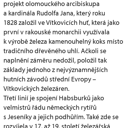
projekt olomouckého arcibiskupa
a kardinála Rudolfa Jana, který roku
1828 založil ve Vítkovicích huť, která jako
první v rakouské monarchii využívala
k výrobě železa kamenouhelný koks místo
tradičního dřevěného uhlí. Ačkoli se
naplnění záměru nedožil, položil tak
základy jednoho z nejvýznamnějších
hutních závodů střední Evropy –
Vítkovických železáren.
Třetí linií je spojení Habsburků jako
velmistrů řádu německých rytířů
s Jeseníky a jejich podhůřím. Také zde se
rozvíjela v 17. až 19. století železářská