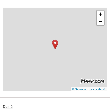
+
−
© Seznam.cz a.s. a další
Domů