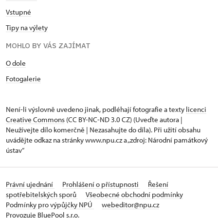
Vstupné
Tipy na výlety
MOHLO BY VÁS ZAJÍMAT
O dole
Fotogalerie
Není-li výslovně uvedeno jinak, podléhají fotografie a texty
licenci
Creative Commons
(CC BY-NC-ND 3.0 CZ) (Uveďte autora |
Neužívejte dílo komerčně | Nezasahujte do díla). Při užití obsahu
uvádějte odkaz na stránky www.npu.cz a „zdroj: Národní památkový
ústav“
Právní ujednání
Prohlášení o přístupnosti
Řešení
spotřebitelských sporů
Všeobecné obchodní podmínky
Podmínky pro výpůjčky NPÚ
webeditor@npu.cz
Provozuje BluePool s.r.o.