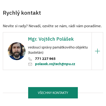
V průběhu týdne je k dispozici menu. V sobotu
a neděli je k dispozici občerstvení a omezený výběr
Rychlý kontakt
jídel.
Nevíte si rady? Nevadí, ozvěte se nám, rádi vám poradíme.
Mgr. Vojtěch Polášek
vedoucí správy památkového objektu
(kastelán)
771 227 965
polasek.vojtech@npu.cz
ÚPS v Kroměříži
Československé armády 413/95, Ostrava 71500
Vystudoval obor Ochrana kulturního dědictví,
VŠECHNY KONTAKTY
filozoficko-přírodovědecké fakulty Slezské
univerzity v Opavě. V letech 2015–2022 pracoval na