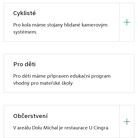
samostatný termín, kdy máme možnost nachystat
pro vás exponáty, kterých se můžete dotýkat.
Cyklisté
Pro kola máme stojany hlídané kamerovým
systémem.
U Dolu Michal začíná cyklotrasa
Začátek (konec) cyklotrasy M (Rychvald)
Pro děti
s napojením na V (Ostrava)
.
Pro děti máme připraven edukační program
http://www.mapy.cz/s/95lZ
vhodný pro mateřské školy
Občerstvení
V areálu Dolu Michal je restaurace U Cingra.