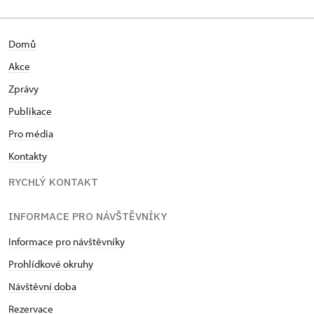
vedoucích pozicích v soukromém sektoru. Nadevše
miluje svoji manželku a kocoura Pierra. Od února
2022 vykonává pozici kastelána na Dolu Michal v
Domů
Ostravě.
Akce
Zprávy
Publikace
Pro média
Kontakty
RYCHLÝ KONTAKT
INFORMACE PRO NÁVŠTĚVNÍKY
Informace pro návštěvníky
Prohlídkové okruhy
Návštěvní doba
Rezervace