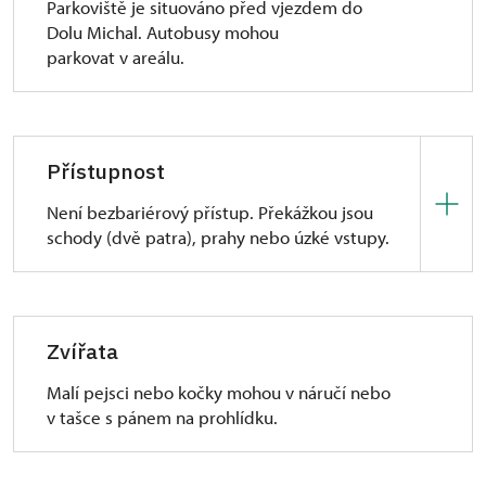
Parkoviště je situováno před vjezdem do
Dolu Michal. Autobusy mohou
parkovat v areálu.
Přístupnost
Není bezbariérový přístup. Překážkou jsou
schody (dvě patra), prahy nebo úzké vstupy.
Imobilní (vozíčkáře) návštěvníky je možné
s menšími problémy provést přízemím (šatny
a některé expozice) nebo podniknout venkovní
Zvířata
prohlídku (prohlídka areálu Dolu Michal). Překážkou
při prohlídce interiéru jsou schody, prahy
Malí pejsci nebo kočky mohou v náručí nebo
nebo úzké vstupy. Pro návštěvníky s francouzskými
v tašce s pánem na prohlídku.
holemi je trasa schůdná.
Pro
nevidomé a slabozraké
doporučujeme zajistit