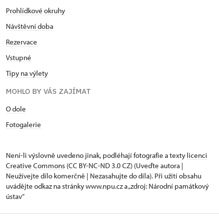
Prohlídkové okruhy
Návštěvní doba
Rezervace
Vstupné
Tipy na výlety
MOHLO BY VÁS ZAJÍMAT
O dole
Fotogalerie
Není-li výslovně uvedeno jinak, podléhají fotografie a texty
licenci
Creative Commons
(CC BY-NC-ND 3.0 CZ) (Uveďte autora |
Neužívejte dílo komerčně | Nezasahujte do díla). Při užití obsahu
uvádějte odkaz na stránky www.npu.cz a „zdroj: Národní památkový
ústav“