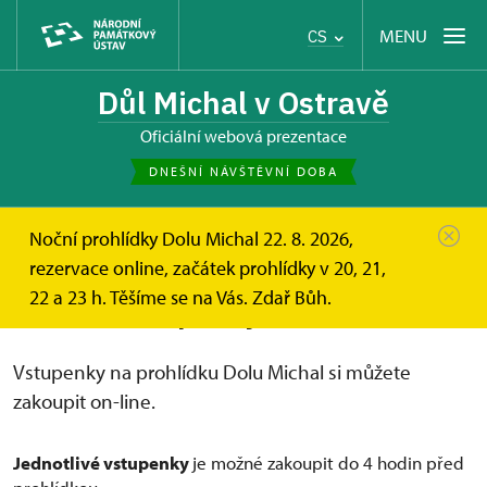
MENU
CS
Důl Michal v Ostravě
oficiální webová prezentace
DNEŠNÍ NÁVŠTĚVNÍ DOBA
Noční prohlídky Dolu Michal 22. 8. 2026,
Důl Michal
Online vstupenky a dárkové poukazy
rezervace online, začátek prohlídky v 20, 21,
Online vstupenky
22 a 23 h. Těšíme se na Vás. Zdař Bůh.
On-line vstupenky na Dole Michal
Vstupenky na prohlídku Dolu Michal si můžete
zakoupit on-line.
Jednotlivé vstupenky
je možné zakoupit do 4 hodin před