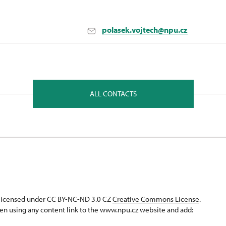
polasek.vojtech@npu.cz
nt in Kroměříž
strava 71500
ALL CONTACTS
s licensed under CC BY-NC-ND 3.0 CZ
Creative Commons License
.
en using any content link to the www.npu.cz website and add: