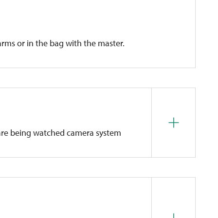
úzké vstupy. Pro návštěvníky s francouzskými holemi
ujeme zajistit samostatný termín, kdy máme
arms or in the bag with the master.
 kterých se můžete dotýkat.
s are being watched camera system
ith
links to the cycle track
V (Ostrava)
.