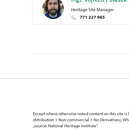
Heritage Site Manager
771 227 965
Regional Historic Sites Manageme
Československé armády 413/95, O
Except where otherwise noted content on this site i
(Attribution + Non-commercial + No Derivatives). Wh
„source: National Heritage Institute“.