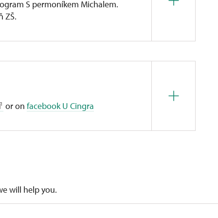
program S permoníkem Michalem.
ň ZŠ.
jí přilby havířů, roztřídí pomyslné uhlí od kamene,
mpou a nakonec vyrobí elektřinu pro žárovku
e
Mgr. Bc. Zuzana Myška Vodehnalová
.
or on
facebook U Cingra
rday and Sunday the limited selection of snacks and
we will help you.