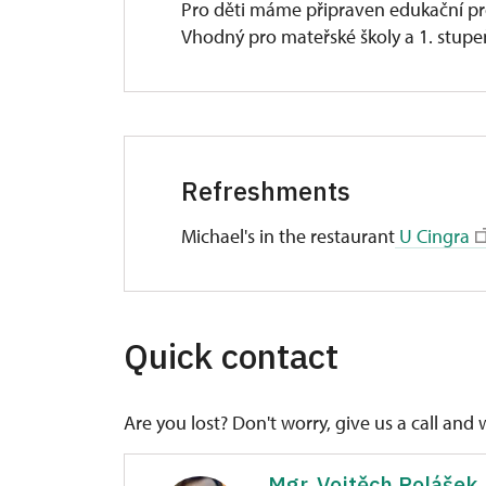
Pro děti máme připraven edukační 
Vhodný pro mateřské školy a 1. stupe
Prohlídka formou hry. Děti si vyzkouše
vyzkoušejí prolézačku s havířskou la
v kotelně. Edukační program zajišťuj
Refreshments
Michael's in the restaurant
U Cingra
During the week is available. On Satu
meals.
Quick contact
Are you lost? Don't worry, give us a call and 
Mgr. Vojtěch Polášek