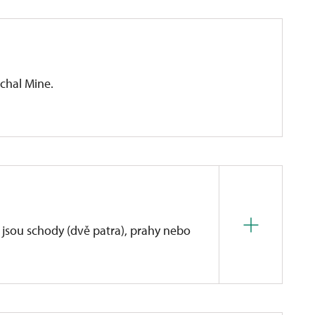
ichal Mine.
 jsou schody (dvě patra), prahy nebo
 je možné s menšími problémy provést přízemím to je:
ní prohlídku (prohlídka areálu Dolu Michal).