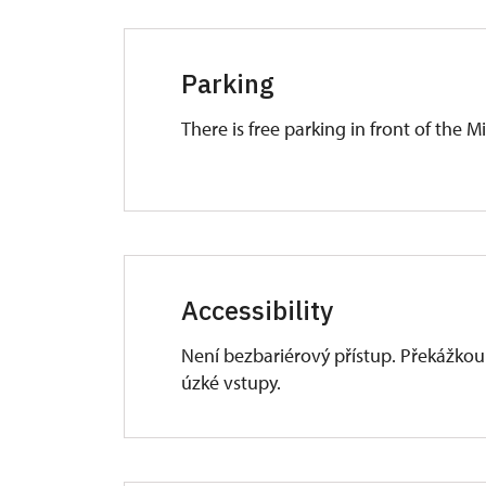
Parking
There is free parking in front of the M
Accessibility
Není bezbariérový přístup. Překážkou
úzké vstupy.
Pro imobilní (vozíčkáře) návštěvníky
šatny a některé expozice nebo venkov