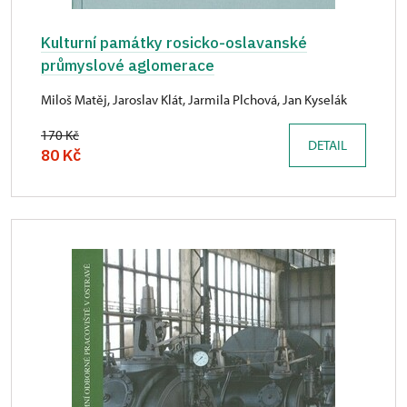
Kulturní památky rosicko-oslavanské
průmyslové aglomerace
Miloš Matěj, Jaroslav Klát, Jarmila Plchová, Jan Kyselák
170 Kč
DETAIL
80 Kč