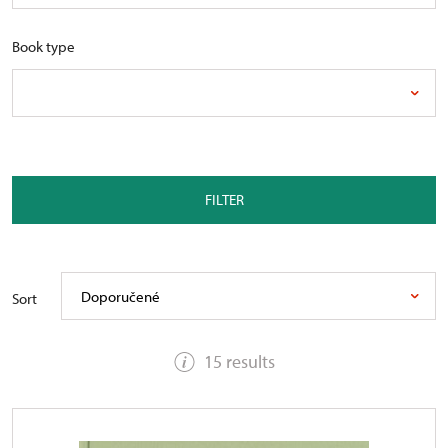
Book type
FILTER
Doporučené
Sort
15 results