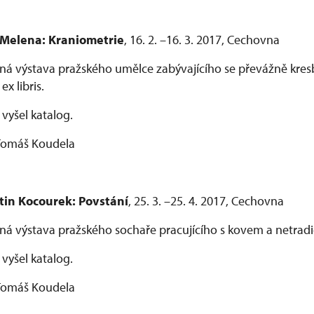
 Melena: Kraniometrie
, 16. 2. –16. 3. 2017, Cechovna
á výstava pražského umělce zabývajícího se převážně kres
 ex libris.
 vyšel katalog.
 Tomáš Koudela
in Kocourek: Povstání
, 25. 3. –25. 4. 2017, Cechovna
á výstava pražského sochaře pracujícího s kovem a netradi
 vyšel katalog.
 Tomáš Koudela