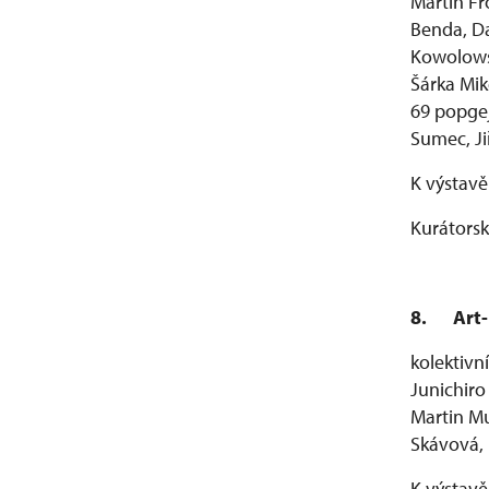
Martin Fr
Benda, Da
Kowolowsk
Šárka Mik
69 popgej
Sumec, Jiř
K výstavě
Kurátorsk
8.
Art
kolektivn
Junichiro
Martin Mu
Skávová, 
K výstavě