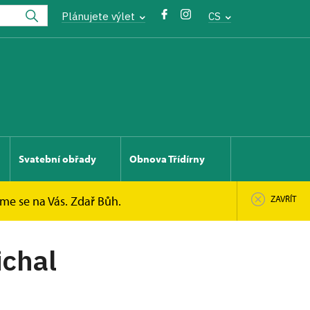
Plánujete výlet
CS
Svatební obřady
Obnova Třídírny
íme se na Vás. Zdař Bůh.
ZAVŘÍT
ichal