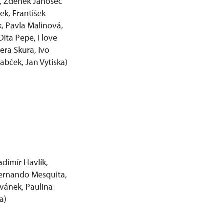
k, Zdeněk Janošec
ek, František
k, Pavla Malinová,
ita Pepe, I love
ra Skura, Ivo
rabček, Jan Vytiska)
adimír Havlík,
 Fernando Mesquita,
ovánek, Paulina
a)