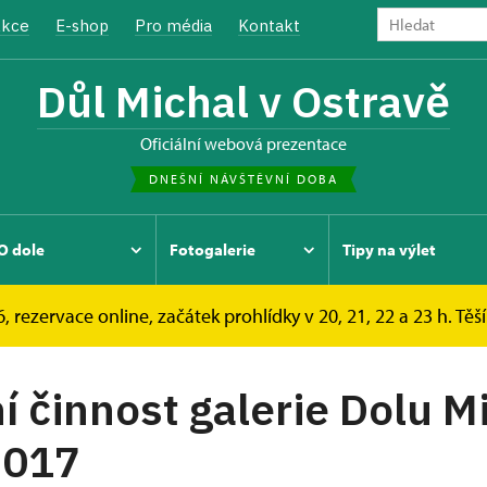
kce
E-shop
Pro média
Kontakt
Důl Michal v Ostravě
oficiální webová prezentace
DNEŠNÍ NÁVŠTĚVNÍ DOBA
O dole
Fotogalerie
Tipy na výlet
, rezervace online, začátek prohlídky v 20, 21, 22 a 23 h. Těš
í činnost galerie Dolu M
2017