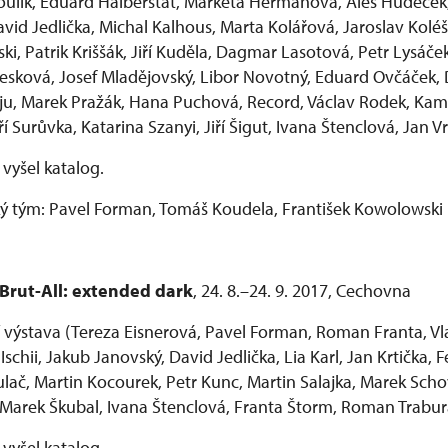
oulík, Eduard Halberštát, Markéta Hermanová, Aleš Hudeče
vid Jedlička, Michal Kalhous, Marta Kolářová, Jaroslav Koléš
i, Patrik Kriššák, Jiří Kuděla, Dagmar Lasotová, Petr Lysáče
esková, Josef Mladějovský, Libor Novotný, Eduard Ovčáček, D
u, Marek Pražák, Hana Puchová, Record, Václav Rodek, Kame
í Surůvka, Katarina Szanyi, Jiří Šigut, Ivana Štenclová, Jan V
 vyšel katalog.
ý tým: Pavel Forman, Tomáš Koudela, František Kowolowski
-Brut-All: extended dark
, 24. 8.–24. 9. 2017, Cechovna
í výstava (Tereza Eisnerová, Pavel Forman, Roman Franta, Vl
 Ischii, Jakub Janovský, David Jedlička, Lia Karl, Jan Krtička,
lač, Martin Kocourek, Petr Kunc, Martin Salajka, Marek Sch
Marek Škubal, Ivana Štenclová, Franta Štorm, Roman Trabur
 vyšel katalog.