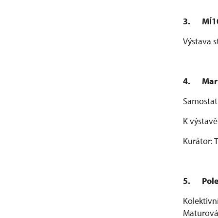
3.
MÍ1
Výstava 
4.
Mar
Samostatn
K výstavě
Kurátor:
5.
Pol
Kolektivn
Maturová