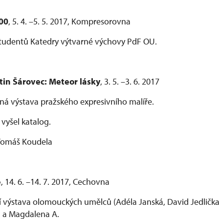
00
, 5. 4. –5. 5. 2017, Kompresorovna
studentů Katedry výtvarné výchovy PdF OU.
tin Šárovec: Meteor lásky
, 3. 5. –3. 6. 2017
á výstava pražského expresivního malíře.
 vyšel katalog.
 Tomáš Koudela
e
, 14. 6. –14. 7. 2017, Cechovna
í výstava olomouckých umělců (Adéla Janská, David Jedličk
 a Magdalena A.