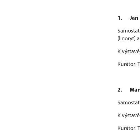
1.
Jan
Samostatn
(linoryt) a
K výstavě
Kurátor:
2. Mart
Samostatn
K výstavě
Kurátor: