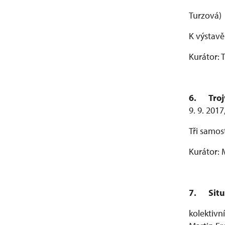
Turzová)
K výstavě
Kurátor:
6.
Tro
9. 9. 201
Tři samos
Kurátor: 
7.
Sit
kolektivn