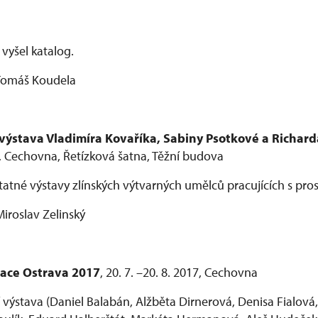
 vyšel katalog.
 Tomáš Koudela
jvýstava Vladimíra Kovaříka, Sabiny Psotkové a Richard
7, Cechovna, Řetízková šatna, Těžní budova
tatné výstavy zlínských výtvarných umělců pracujících s pr
Miroslav Zelinský
uace Ostrava 2017
, 20. 7. –20. 8. 2017, Cechovna
í výstava (Daniel Balabán, Alžběta Dirnerová, Denisa Fialová