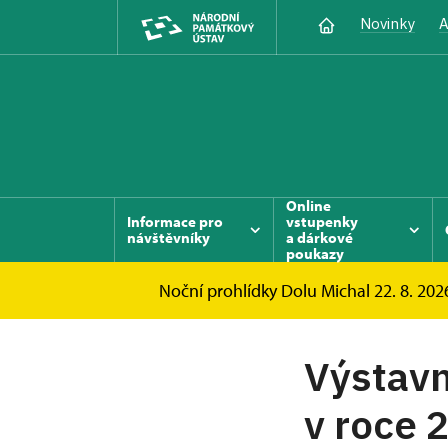
Novinky
A
Online
Informace pro
vstupenky
návštěvníky
a dárkové
poukazy
Noční prohlídky Dolu Michal 22. 8. 2026
Výstavn
v roce 