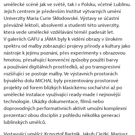
umělecké scéně jak ve světě, tak i v Polsku, včetně Lublinu.
Jejich centrem je především Institut výtvarných umění
Univerzity Maria Curie Skłodowské. Výstavy se účastní
převážně lektoři, absolventi a studenti této univerzity,
která vede umělecké vzdělávání téměř padesát let.
V galeriích GAFU a JÁMA byly k vidění obrazy v širokém
spektru od malby zobrazující projevy přírody a kultury jako
nástroje k jejímu poznání, přes experimenty s obrazovou
hmotou, přesahující konvenční způsoby použití barvy
a používání digitálních prostředků, až po transgresivní
rozšiřující se postoje malby. Ve výstavních prostorách
bývalého dolu MICHAL byly prezentovány prostorové
projekty od forem blízkých klasickému sochařství až po
umělecké instalace využívající ready-made i nejnovější
technologie. Ukázky dokumentace, filmů nebo
doprovodných performativních aktivit umožní komplexní
prezentaci obou disciplín z pohledu několika generací
lublinských umělců.
Vystavující umělci: Krzysztof Bartnik, Jakub Ciężki, Mariusz