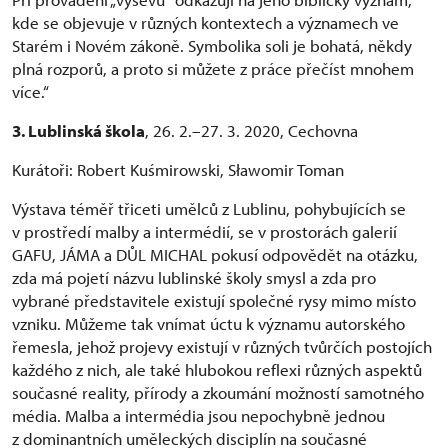
kde se objevuje v různých kontextech a významech ve
Starém i Novém zákoně. Symbolika soli je bohatá, někdy
plná rozporů, a proto si můžete z práce přečíst mnohem
více.“
3. Lublinská škola
, 26. 2.–27. 3. 2020, Cechovna
Kurátoři: Robert Kuśmirowski, Sławomir Toman
Výstava téměř třiceti umělců z Lublinu, pohybujících se
v prostředí malby a intermédií, se v prostorách galerií
GAFU, JÁMA a DŮL MICHAL pokusí odpovědět na otázku,
zda má pojetí názvu lublinské školy smysl a zda pro
vybrané představitele existují společné rysy mimo místo
vzniku. Můžeme tak vnímat úctu k významu autorského
řemesla, jehož projevy existují v různých tvůrčích postojích
každého z nich, ale také hlubokou reflexi různých aspektů
současné reality, přírody a zkoumání možností samotného
média. Malba a intermédia jsou nepochybně jednou
z dominantních uměleckých disciplín na současné