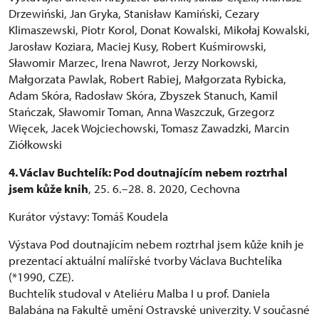
Drzewiński, Jan Gryka, Stanisław Kamiński, Cezary
Klimaszewski, Piotr Korol, Donat Kowalski, Mikołaj Kowalski,
Jarosław Koziara, Maciej Kusy, Robert Kuśmirowski,
Sławomir Marzec, Irena Nawrot, Jerzy Norkowski,
Małgorzata Pawlak, Robert Rabiej, Małgorzata Rybicka,
Adam Skóra, Radosław Skóra, Zbyszek Stanuch, Kamil
Stańczak, Sławomir Toman, Anna Waszczuk, Grzegorz
Więcek, Jacek Wojciechowski, Tomasz Zawadzki, Marcin
Ziółkowski
4. Václav Buchtelík: Pod doutnajícím nebem roztrhal
jsem kůže knih
, 25. 6.–28. 8. 2020, Cechovna
Kurátor výstavy: Tomáš Koudela
Výstava Pod doutnajícím nebem roztrhal jsem kůže knih je
prezentací aktuální malířské tvorby Václava Buchtelíka
(*1990, CZE).
Buchtelík studoval v Ateliéru Malba I u prof. Daniela
Balabána na Fakultě umění Ostravské univerzity. V současné