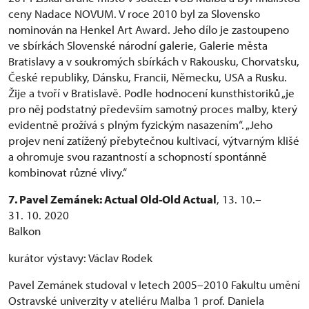
ceny Nadace NOVUM. V roce 2010 byl za Slovensko
nominován na Henkel Art Award. Jeho dílo je zastoupeno
ve sbírkách Slovenské národní galerie, Galerie města
Bratislavy a v soukromých sbírkách v Rakousku, Chorvatsku,
České republiky, Dánsku, Francii, Německu, USA a Rusku.
Žije a tvoří v Bratislavě. Podle hodnocení kunsthistoriků „je
pro něj podstatný především samotný proces malby, který
evidentně prožívá s plným fyzickým nasazením“. „Jeho
projev není zatížený přebytečnou kultivací, výtvarným klišé
a ohromuje svou razantností a schopností spontánně
kombinovat různé vlivy.“
7. Pavel Zemánek: Actual Old-Old Actual
, 13. 10.–
31. 10. 2020
Balkon
kurátor výstavy: Václav Rodek
Pavel Zemánek studoval v letech 2005–2010 Fakultu umění
Ostravské univerzity v ateliéru Malba 1 prof. Daniela