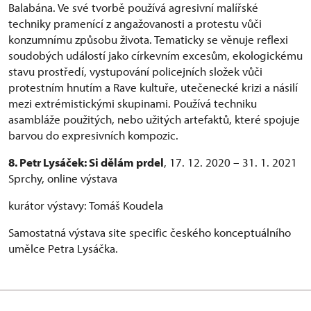
Balabána. Ve své tvorbě používá agresivní malířské
techniky pramenící z angažovanosti a protestu vůči
konzumnímu způsobu života. Tematicky se věnuje reflexi
soudobých událostí jako církevním excesům, ekologickému
stavu prostředí, vystupování policejních složek vůči
protestním hnutím a Rave kultuře, utečenecké krizi a násilí
mezi extrémistickými skupinami. Používá techniku
asambláže použitých, nebo užitých artefaktů, které spojuje
barvou do expresivních kompozic.
8. Petr Lysáček: Si dělám prdel
, 17. 12. 2020 – 31. 1. 2021
Sprchy, online výstava
kurátor výstavy: Tomáš Koudela
Samostatná výstava site specific českého konceptuálního
umělce Petra Lysáčka.