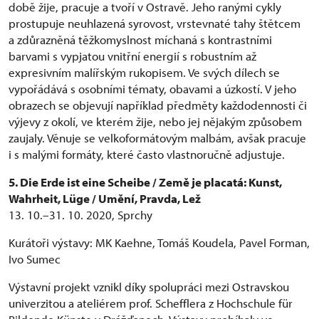
době žije, pracuje a tvoří v Ostravě. Jeho ranými cykly
prostupuje neuhlazená syrovost, vrstevnaté tahy štětcem
a zdůrazněná těžkomyslnost míchaná s kontrastními
barvami s vypjatou vnitřní energií s robustním až
expresivním malířským rukopisem. Ve svých dílech se
vypořádává s osobními tématy, obavami a úzkostí. V jeho
obrazech se objevují například předměty každodennosti či
výjevy z okolí, ve kterém žije, nebo jej nějakým způsobem
zaujaly. Věnuje se velkoformátovým malbám, avšak pracuje
i s malými formáty, které často vlastnoručně adjustuje.
5. Die Erde ist eine Scheibe / Země je placatá: Kunst,
Wahrheit, Lüge / Umění, Pravda, Lež
13. 10.–31. 10. 2020, Sprchy
Kurátoři výstavy: MK Kaehne, Tomáš Koudela, Pavel Forman,
Ivo Sumec
Výstavní projekt vznikl díky spolupráci mezi Ostravskou
univerzitou a ateliérem prof. Schefflera z Hochschule für