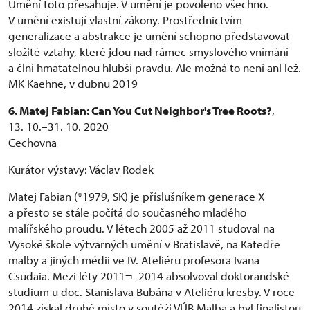
Umění toto přesahuje. V umění je povoleno všechno.
V umění existují vlastní zákony. Prostřednictvím
generalizace a abstrakce je umění schopno představovat
složité vztahy, které jdou nad rámec smyslového vnímání
a činí hmatatelnou hlubší pravdu. Ale možná to není ani lež.
MK Kaehne, v dubnu 2019
6. Matej Fabian: Can You Cut Neighbor's Tree Roots?
,
13. 10.–31. 10. 2020
Cechovna
Kurátor výstavy: Václav Rodek
Matej Fabian (*1979, SK) je příslušníkem generace X
a přesto se stále počítá do současného mladého
malířského proudu. V létech 2005 až 2011 studoval na
Vysoké škole výtvarných umění v Bratislavě, na Katedře
malby a jiných médii ve IV. Ateliéru profesora Ivana
Csudaia. Mezi léty 2011¬–2014 absolvoval doktorandské
studium u doc. Stanislava Bubána v Ateliéru kresby. V roce
2014 získal druhé místo v soutěži VÚB Malba a byl finalistou