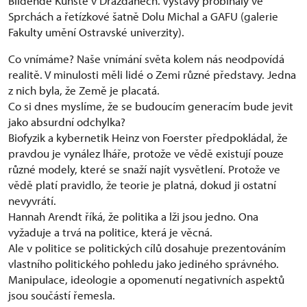
Bildende Künste v Drážďanech. Výstavy probíhaly ve
Sprchách a řetízkové šatně Dolu Michal a GAFU (galerie
Fakulty umění Ostravské univerzity).
Co vnímáme? Naše vnímání světa kolem nás neodpovídá
realitě. V minulosti měli lidé o Zemi různé představy. Jedna
z nich byla, že Země je placatá.
Co si dnes myslíme, že se budoucím generacím bude jevit
jako absurdní odchylka?
Biofyzik a kybernetik Heinz von Foerster předpokládal, že
pravdou je vynález lháře, protože ve vědě existují pouze
různé modely, které se snaží najít vysvětlení. Protože ve
vědě platí pravidlo, že teorie je platná, dokud ji ostatní
nevyvrátí.
Hannah Arendt říká, že politika a lži jsou jedno. Ona
vyžaduje a trvá na politice, která je věcná.
Ale v politice se politických cílů dosahuje prezentováním
vlastního politického pohledu jako jediného správného.
Manipulace, ideologie a opomenutí negativních aspektů
jsou součástí řemesla.