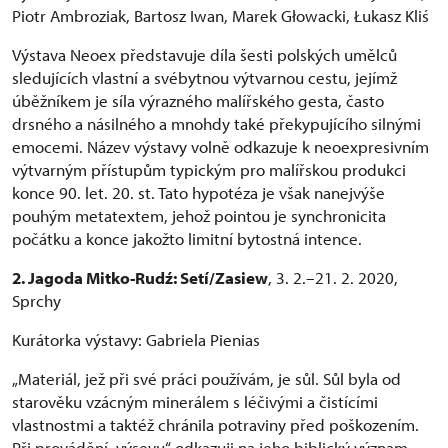
Piotr Ambroziak, Bartosz Iwan, Marek Głowacki, Łukasz Kliś
Výstava Neoex představuje díla šesti polských umělců
sledujících vlastní a svébytnou výtvarnou cestu, jejímž
úběžníkem je síla výrazného malířského gesta, často
drsného a násilného a mnohdy také překypujícího silnými
emocemi. Název výstavy volně odkazuje k neoexpresivním
výtvarným přístupům typickým pro malířskou produkci
konce 90. let. 20. st. Tato hypotéza je však nanejvýše
pouhým metatextem, jehož pointou je synchronicita
počátku a konce jakožto limitní bytostná intence.
2. Jagoda Mitko-Rudź: Setí/Zasiew
, 3. 2.–21. 2. 2020,
Sprchy
Kurátorka výstavy: Gabriela Pienias
„Materiál, jež při své práci používám, je sůl. Sůl byla od
starověku vzácným minerálem s léčivými a čistícími
vlastnostmi a taktéž chránila potraviny před poškozením.
Při provádění „výsevu“ odkazuji na jeho biblický význam,