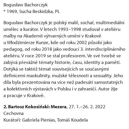
Bogusław Bachorczyk
* 1969, Sucha Beskidzka, PL
Bogusław Bachorczyk je polský malíř, sochař, multimediální
umělec a kurátor. V letech 1993–1998 studoval v ateliéru
malby na Akademii výtvarných umění v Krakově
u Włodzimierze Kunze, kde od roku 2002 působí jako
pedagog, od roku 2018 jako vedoucí 3. interdisciplinárního
ateliéru. V roce 2019 se stal profesorem. Ve své tvorbě se
zabývá převážně tématy historie, času, identity a paměti.
Dotýká se taktéž témat souvisejících se současnými
definicemi maskulinity, mužské tělesnosti a sexuality. Jeho
díla byla prezentována na více než padesáti samostatných
a kolektivních výstavách v Polsku i v zahraničí. Autor žije
a pracuje v Krakově.
2. Bartosz Kokosiński: Mezera
, 27. 1.–26. 2. 2022
Cechovna
Kurátoři: Gabriela Pienias, Tomáš Koudela