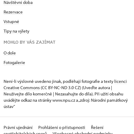
Návštěvní doba
Rezervace
Vstupné
Tipy na výlety
MOHLO BY VÁS ZAJÍMAT
O dole
Fotogalerie
Není-li výslovně uvedeno jinak, podléhají fotografie a texty
licenci
Creative Commons
(CC BY-NC-ND 3.0 CZ) (Uveďte autora |
Neužívejte dílo komerčně | Nezasahujte do díla). Při užití obsahu
uvádějte odkaz na stránky www.npu.cz a „zdroj: Národní památkový
ústav“
Právní ujednání
Prohlášení o přístupnosti
Řešení
spotřebitelských sporů
Všeobecné obchodní podmínky