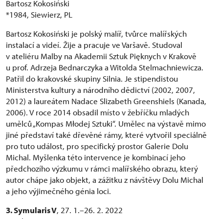
Bartosz Kokosiński
*1984, Siewierz, PL
Bartosz Kokosiński je polský malíř, tvůrce malířských
instalací a videí. Žije a pracuje ve Varšavě. Studoval
v ateliéru Malby na Akademii Sztuk Pięknych v Krakově
u prof. Adrzeja Bednarczyka a Witolda Stelmachniewicza.
Patřil do krakovské skupiny Silnia. Je stipendistou
Ministerstva kultury a národního dědictví (2002, 2007,
2012) a laureátem Nadace Slizabeth Greenshiels (Kanada,
2006). V roce 2014 obsadil místo v žebříčku mladých
umělců „Kompas Młodej Sztuki“. Umělec na výstavě mimo
jiné představí také dřevěné rámy, které vytvořil speciálně
pro tuto událost, pro specifický prostor Galerie Dolu
Michal. Myšlenka této intervence je kombinací jeho
předchozího výzkumu v rámci malířského obrazu, který
autor chápe jako objekt, a zážitku z návštěvy Dolu Michal
a jeho výjimečného génia loci.
3. Symularis V
, 27. 1.–26. 2. 2022