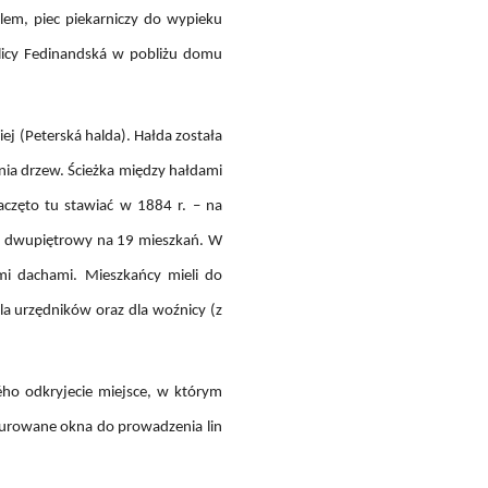
lem, piec piekarniczy do wypieku
ulicy Fedinandská w pobliżu domu
ej (Peterská halda). Hałda została
nia drzew. Ścieżka między hałdami
aczęto tu stawiać w 1884 r. – na
n dwupiętrowy na 19 mieszkań. W
i dachami. Mieszkańcy mieli do
dla urzędników oraz dla woźnicy (z
ého odkryjecie miejsce, w którym
murowane okna do prowadzenia lin