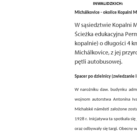
INWALIDZKICH:
Michálkovice - okolice Kopalni M
W sąsiedztwie Kopalni M
Ścieżka edukacyjna Permo
kopalnie) o długości 4 
Michálkovice, z jej prz
pętli autobusowej.
Spacer po dzielnicy (zwiedzanie
W narożniku daw. budynku admin
wojnom autorstwa Antonína Ivan
Michalské náměstí założone zosta
1928 r. Inicjatywa ta spotkała s
oraz odbywały się targi. Obecny 