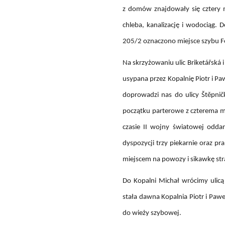
z domów znajdowały się cztery m
chleba, kanalizację i wodociąg.
205/2 oznaczono miejsce szybu Fe
Na skrzyżowaniu ulic Briketářská 
usypana przez Kopalnię Piotr i P
doprowadzi nas do ulicy Štěpnič
początku parterowe z czterema 
czasie II wojny światowej odd
dyspozycji trzy piekarnie oraz pr
miejscem na powozy i sikawkę stra
Do Kopalni Michał wrócimy ulicą
stała dawna Kopalnia Piotr i Pa
do wieży szybowej.