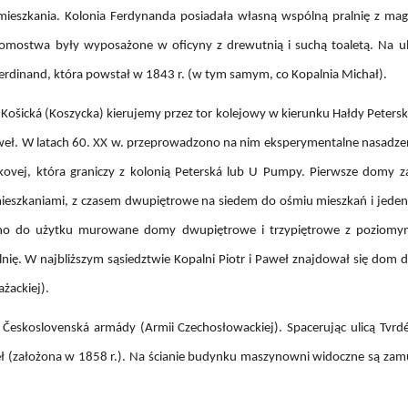
ieszkania. Kolonia Ferdynanda posiadała własną wspólną pralnię z mag
 Domostwa były wyposażone w oficyny z drewutnią i suchą toaletą. Na 
rdinand, która powstał w 1843 r. (w tym samym, co Kopalnia Michał).
i Košická (Koszycka) kierujemy przez tor kolejowy w kierunku Hałdy Peterski
aweł. W latach 60. XX w. przeprowadzono na nim eksperymentalne nasadze
kovej, która graniczy z kolonią Peterská lub U Pumpy. Pierwsze domy z
mieszkaniami, z czasem dwupiętrowe na siedem do ośmiu mieszkań i jede
ano do użytku murowane domy dwupiętrowe i trzypiętrowe z poziomym
alnię. W najbliższym sąsiedztwie Kopalni Piotr i Paweł znajdował się dom 
żackiej).
 Československá armády (Armii Czechosłowackiej). Spacerując ulicą Tvrd
weł (założona w 1858 r.). Na ścianie budynku maszynowni widoczne są za