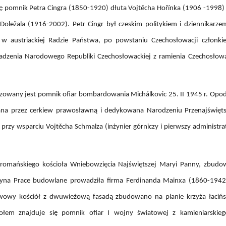
ę pomnik Petra Cingra (1850-1920) dłuta Vojtěcha Hořínka (1906 -1998) 
Doležala (1916-2002). Petr Cingr był czeskim politykiem i dziennikar
 w austriackiej Radzie Państwa, po powstaniu Czechosłowacji członk
zenia Narodowego Republiki Czechosłowackiej z ramienia Czechosłowack
alizowany jest pomnik ofiar bombardowania Michálkovic 25. II 1945 r. Opod
na przez cerkiew prawosławną i dedykowana Narodzeniu Przenajświęt
 przy wsparciu Vojtěcha Schmalza (inżynier górniczy i pierwszy administr
eoromańskiego kościoła Wniebowzięcia Najświętszej Maryi Panny, zbu
eszyna Prace budowlane prowadziła firma Ferdinanda Mainxa (1860-194
owy kościół z dwuwieżową fasadą zbudowano na planie krzyża łacińsk
iołem znajduje się pomnik ofiar I wojny światowej z kamieniarskie