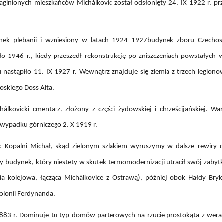
aginionych mieszkańców Michálkovic został odsłonięty 24. IX 1922 r. pr
nek plebanii i wzniesiony w latach 1924–1927budynek zboru Czechos
ło 1946 r., kiedy przeszedł rekonstrukcję po zniszczeniach powstały
 nastąpiło 11. IX 1927 r. Wewnątrz znajduje się ziemia z trzech legion
oskiego Doss Alta.
hálkovicki cmentarz, złożony z części żydowskiej i chrześcijańskiej. Wa
ypadku górniczego 2. X 1919 r.
 Kopalni Michał, skąd zielonym szlakiem wyruszymy w dalsze rewiry dz
y budynek, który niestety w skutek termomodernizacji utracił swój zabyt
a kolejowa, łącząca Michálkovice z Ostrawą), później obok Hałdy Brykie
olonii Ferdynanda.
1883 r. Dominuje tu typ domów parterowych na rzucie prostokąta z wer