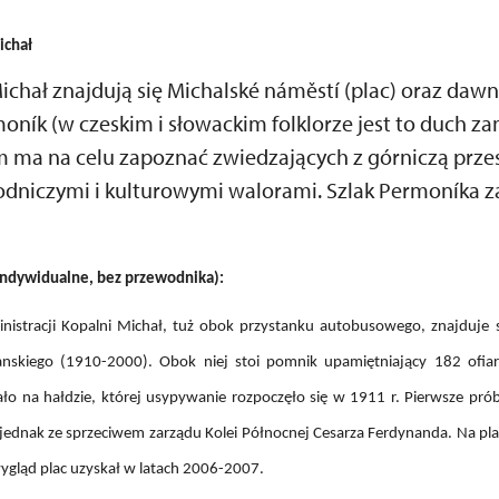
ichał
ichał znajdują się Michalské náměstí (plac) oraz dawn
ník (w czeskim i słowackim folklorze jest to duch za
km ma na celu zapoznać zwiedzających z górniczą przes
yrodniczymi i kulturowymi walorami. Szlak Permoníka z
 indywidualne, bez przewodnika):
istracji Kopalni Michał, tuż obok przystanku autobusowego, znajduje s
skiego (1910-2000). Obok niej stoi pomnik upamiętniający 182 ofiary
ło na hałdzie, której usypywanie rozpoczęło się w 1911 r. Pierwsze pró
ię jednak ze sprzeciwem zarządu Kolei Północnej Cesarza Ferdynanda. Na pl
wygląd plac uzyskał w latach 2006-2007.