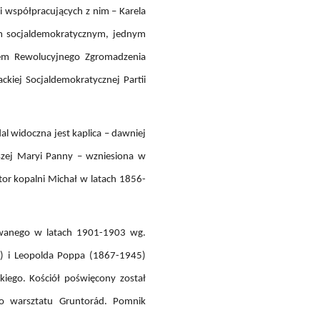
i współpracujących z nim – Karela
zem socjaldemokratycznym, jednym
iem Rewolucyjnego Zgromadzenia
iej Socjaldemokratycznej Partii
al widoczna jest kaplica – dawniej
szej Maryi Panny – wzniesiona w
ator kopalni Michał w latach 1856-
dowanego w latach 1901-1903 wg.
2) i Leopolda Poppa (1867-1945)
iego. Kościół poświęcony został
go warsztatu Gruntorád. Pomnik