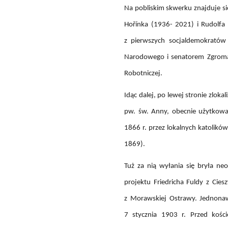
Na pobliskim skwerku znajduje si
Hořínka (1936- 2021) i Rudolfa 
z pierwszych socjaldemokratów
Narodowego i senatorem Zgromad
Robotniczej.
Idąc dalej, po lewej stronie zlok
pw. św. Anny, obecnie użytkowa
1866 r. przez lokalnych katolików
1869).
Tuż za nią wyłania się bryła n
projektu Friedricha Fuldy z Ci
z Morawskiej Ostrawy. Jednonaw
7 stycznia 1903 r. Przed kośc