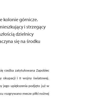
e kolonie górnicze.
mieszkujący i strzegący
złością dzielnicy
aczyna się na środku
ię rzeźba zatytułowana Zapobiec
 okupacji i II wojny światowej.
by jego upiększenia podjęto już w
acu rozgrywano mecze piłki nożnej