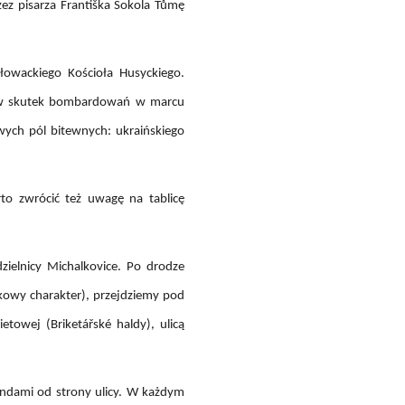
zez pisarza Františka Sokola Tůmę
łowackiego Kościoła Husyckiego.
ch w skutek bombardowań w marcu
owych pól bitewnych: ukraińskiego
rto zwrócić też uwagę na tablicę
ielnicy Michalkovice. Po drodze
kowy charakter), przejdziemy pod
towej (Briketářské haldy), ulicą
andami od strony ulicy. W każdym