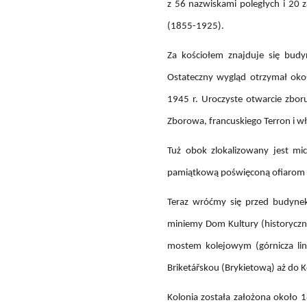
z 56 nazwiskami poległych i 20 z
(1855-1925).
Za kościołem znajduje się budy
Ostateczny wygląd otrzymał oko
1945 r. Uroczyste otwarcie zboru
Zborowa, francuskiego Terron i wł
Tuż obok zlokalizowany jest mic
pamiątkową poświęconą ofiarom w
Teraz wróćmy się przed budynek
miniemy Dom Kultury (historyczn
mostem kolejowym (górnicza lini
Briketářskou (Brykietową) aż do K
Kolonia została założona około 