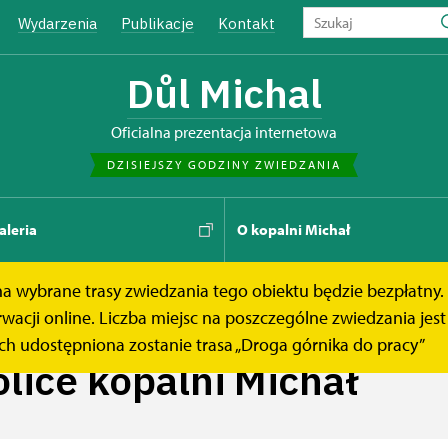
Wydarzenia
Publikacje
Kontakt
Důl Michal
Oficialna prezentacja internetowa
DZISIEJSZY GODZINY ZWIEDZANIA
aleria
O kopalni Michał
 na wybrane trasy zwiedzania tego obiektu będzie bezpłatny.
lni Michał
acji online. Liczba miejsc na poszczególne zwiedzania jest
ch udostępniona zostanie trasa „Droga górnika do pracy”
olice kopalni Michał