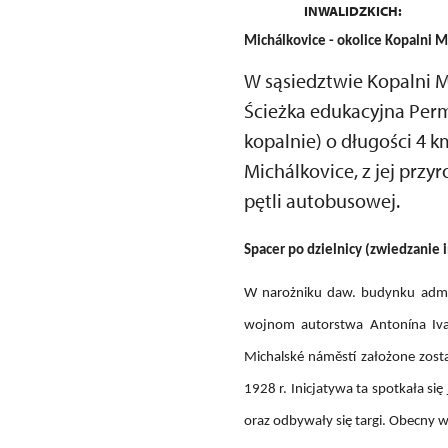
INWALIDZKICH:
Michálkovice - okolice Kopalni M
W sąsiedztwie Kopalni M
Ścieżka edukacyjna Permo
kopalnie) o długości 4 
Michálkovice, z jej prz
pętli autobusowej.
Spacer po dzielnicy (zwiedzanie
W narożniku daw. budynku admin
wojnom autorstwa Antonína Ivan
Michalské náměstí założone zosta
1928 r. Inicjatywa ta spotkała s
oraz odbywały się targi. Obecny 