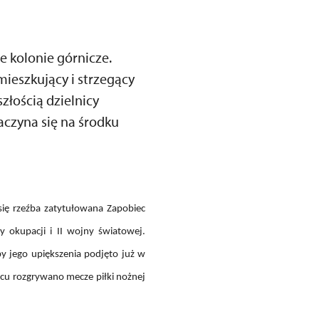
e kolonie górnicze.
mieszkujący i strzegący
złością dzielnicy
aczyna się na środku
ię rzeźba zatytułowana Zapobiec
 okupacji i II wojny światowej.
by jego upiększenia podjęto już w
acu rozgrywano mecze piłki nożnej