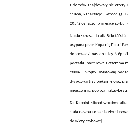
z domów znajdowały się cztery m
chleba, kanalizację i wodociąg.
205/2 oznaczono miejsce szybu Fe
Na skrzyżowaniu ulic Briketářská 
usypana przez Kopalnię Piotr i P
doprowadzi nas do ulicy Štěpnič
początku parterowe z czterema 
czasie II wojny światowej odd
dyspozycji trzy piekarnie oraz pr
miejscem na powozy i sikawkę stra
Do Kopalni Michał wrócimy ulicą
stała dawna Kopalnia Piotr i Pa
do wieży szybowej.