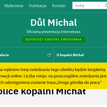
Wydarzenia
Publikacje
Kontakt
Důl Michal
Oficialna prezentacja internetowa
DZISIEJSZY GODZINY ZWIEDZANIA
aleria
O kopalni Michał
 na wybrane trasy zwiedzania tego obiektu będzie bezpłatny.
lni Michał
acji online. Liczba miejsc na poszczególne zwiedzania jest
ch udostępniona zostanie trasa „Droga górnika do pracy”
olice kopalni Michał