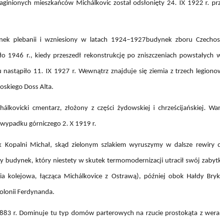
aginionych mieszkańców Michálkovic został odsłonięty 24. IX 1922 r. pr
nek plebanii i wzniesiony w latach 1924–1927budynek zboru Czechos
ło 1946 r., kiedy przeszedł rekonstrukcję po zniszczeniach powstały
 nastąpiło 11. IX 1927 r. Wewnątrz znajduje się ziemia z trzech legion
oskiego Doss Alta.
hálkovicki cmentarz, złożony z części żydowskiej i chrześcijańskiej. Wa
ypadku górniczego 2. X 1919 r.
 Kopalni Michał, skąd zielonym szlakiem wyruszymy w dalsze rewiry dz
y budynek, który niestety w skutek termomodernizacji utracił swój zabyt
a kolejowa, łącząca Michálkovice z Ostrawą), później obok Hałdy Brykie
olonii Ferdynanda.
1883 r. Dominuje tu typ domów parterowych na rzucie prostokąta z wer