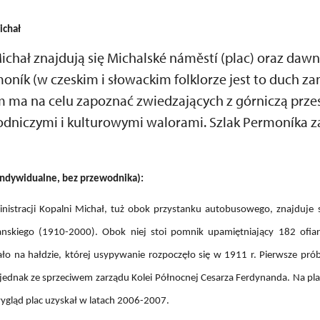
ichał
ichał znajdują się Michalské náměstí (plac) oraz dawn
ník (w czeskim i słowackim folklorze jest to duch za
km ma na celu zapoznać zwiedzających z górniczą przes
yrodniczymi i kulturowymi walorami. Szlak Permoníka z
 indywidualne, bez przewodnika):
istracji Kopalni Michał, tuż obok przystanku autobusowego, znajduje s
skiego (1910-2000). Obok niej stoi pomnik upamiętniający 182 ofiary
ło na hałdzie, której usypywanie rozpoczęło się w 1911 r. Pierwsze pró
ię jednak ze sprzeciwem zarządu Kolei Północnej Cesarza Ferdynanda. Na pl
wygląd plac uzyskał w latach 2006-2007.