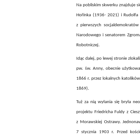
Na pobliskim skwerku znajduje si
Hořínka (1936- 2021) i Rudolfa 
z pierwszych socjaldemokratów
Narodowego i senatorem Zgromad
Robotniczej.
Idąc dalej, po lewej stronie zlok
pw. św. Anny, obecnie użytkowa
1866 r. przez lokalnych katolików
1869).
Tuż za nią wyłania się bryła n
projektu Friedricha Fuldy z Ci
z Morawskiej Ostrawy. Jednonaw
7 stycznia 1903 r. Przed kośc