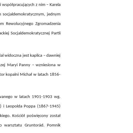
i współpracujących z nim – Karela
zem socjaldemokratycznym, jednym
iem Rewolucyjnego Zgromadzenia
iej Socjaldemokratycznej Partii
al widoczna jest kaplica – dawniej
szej Maryi Panny – wzniesiona w
ator kopalni Michał w latach 1856-
dowanego w latach 1901-1903 wg.
2) i Leopolda Poppa (1867-1945)
iego. Kościół poświęcony został
go warsztatu Gruntorád. Pomnik