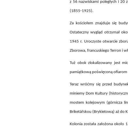
z 56 nazwiskami poległych i 20 z
(1855-1925).
Za kościołem znajduje się budy
Ostateczny wygląd otrzymał oko
1945 r. Uroczyste otwarcie zboru
Zborowa, francuskiego Terron i wł
Tuż obok zlokalizowany jest mic
pamiątkową poświęconą ofiarom w
Teraz wróćmy się przed budynek
miniemy Dom Kultury (historyczn
mostem kolejowym (górnicza lini
Briketářskou (Brykietową) aż do K
Kolonia została założona około 