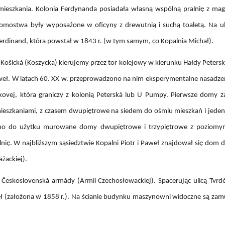
ieszkania. Kolonia Ferdynanda posiadała własną wspólną pralnię z mag
 Domostwa były wyposażone w oficyny z drewutnią i suchą toaletą. Na 
rdinand, która powstał w 1843 r. (w tym samym, co Kopalnia Michał).
i Košická (Koszycka) kierujemy przez tor kolejowy w kierunku Hałdy Peterski
aweł. W latach 60. XX w. przeprowadzono na nim eksperymentalne nasadze
kovej, która graniczy z kolonią Peterská lub U Pumpy. Pierwsze domy z
mieszkaniami, z czasem dwupiętrowe na siedem do ośmiu mieszkań i jede
ano do użytku murowane domy dwupiętrowe i trzypiętrowe z poziomym
alnię. W najbliższym sąsiedztwie Kopalni Piotr i Paweł znajdował się dom 
żackiej).
 Československá armády (Armii Czechosłowackiej). Spacerując ulicą Tvrd
weł (założona w 1858 r.). Na ścianie budynku maszynowni widoczne są za