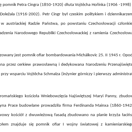
ę pomnik Petra Cingra (1850-1920) dłuta Vojtěcha Hořínka (1906 -1998) 
Doležala (1916-2002). Petr Cingr był czeskim politykiem i dziennikar
 w austriackiej Radzie Państwa, po powstaniu Czechosłowacji członk
zenia Narodowego Republiki Czechosłowackiej z ramienia Czechosłowack
alizowany jest pomnik ofiar bombardowania Michálkovic 25. II 1945 r. Opod
na przez cerkiew prawosławną i dedykowana Narodzeniu Przenajświęt
 przy wsparciu Vojtěcha Schmalza (inżynier górniczy i pierwszy administr
eoromańskiego kościoła Wniebowzięcia Najświętszej Maryi Panny, zbu
eszyna Prace budowlane prowadziła firma Ferdinanda Mainxa (1860-194
owy kościół z dwuwieżową fasadą zbudowano na planie krzyża łacińsk
iołem znajduje się pomnik ofiar I wojny światowej z kamieniarskie