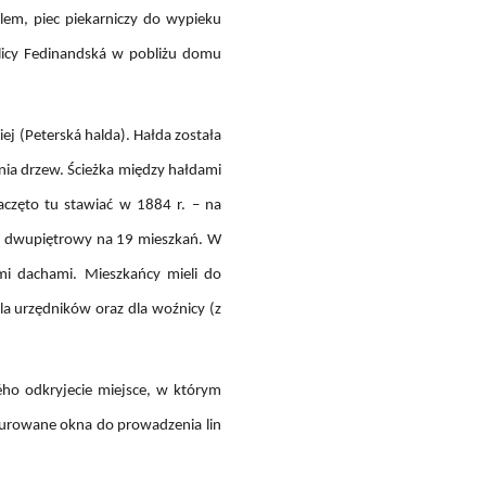
lem, piec piekarniczy do wypieku
ulicy Fedinandská w pobliżu domu
ej (Peterská halda). Hałda została
nia drzew. Ścieżka między hałdami
aczęto tu stawiać w 1884 r. – na
n dwupiętrowy na 19 mieszkań. W
i dachami. Mieszkańcy mieli do
dla urzędników oraz dla woźnicy (z
ého odkryjecie miejsce, w którym
murowane okna do prowadzenia lin