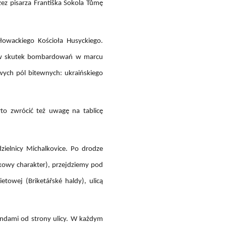
zez pisarza Františka Sokola Tůmę
łowackiego Kościoła Husyckiego.
ch w skutek bombardowań w marcu
owych pól bitewnych: ukraińskiego
rto zwrócić też uwagę na tablicę
ielnicy Michalkovice. Po drodze
kowy charakter), przejdziemy pod
towej (Briketářské haldy), ulicą
andami od strony ulicy. W każdym