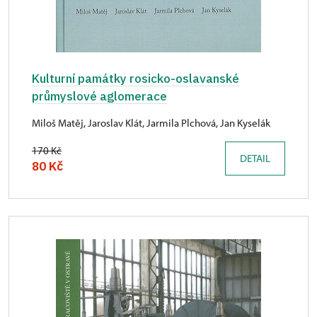
Kulturní památky rosicko-oslavanské
průmyslové aglomerace
Miloš Matěj, Jaroslav Klát, Jarmila Plchová, Jan Kyselák
170 Kč
DETAIL
80 Kč