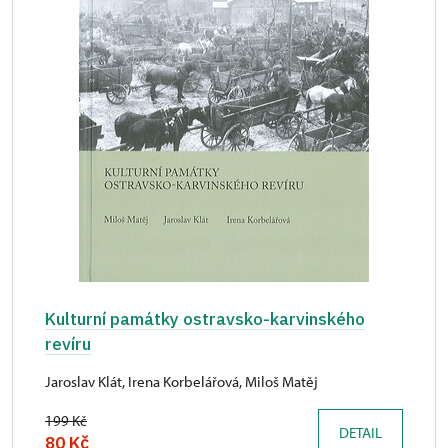
Kulturní památky ostravsko-karvinského
revíru
Jaroslav Klát, Irena Korbelářová, Miloš Matěj
199 Kč
DETAIL
80 Kč