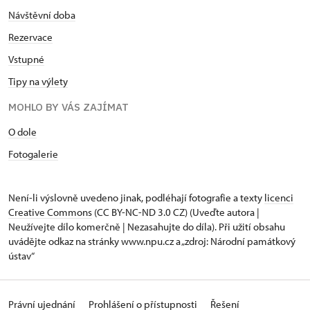
Návštěvní doba
Rezervace
Vstupné
Tipy na výlety
MOHLO BY VÁS ZAJÍMAT
O dole
Fotogalerie
Není-li výslovně uvedeno jinak, podléhají fotografie a texty
licenci
Creative Commons
(CC BY-NC-ND 3.0 CZ) (Uveďte autora |
Neužívejte dílo komerčně | Nezasahujte do díla). Při užití obsahu
uvádějte odkaz na stránky www.npu.cz a „zdroj: Národní památkový
ústav“
Právní ujednání
Prohlášení o přístupnosti
Řešení