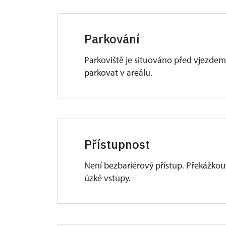
Parkování
Parkoviště je situováno před vjezde
parkovat v areálu.
Přístupnost
Není bezbariérový přístup. Překážkou
úzké vstupy.
Imobilní (vozíčkáře) návštěvníky je
a některé expozice) nebo podniknout 