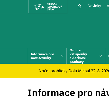
Novinky
A
Online
Informace pro
vstupenky
návštěvníky
a dárkové
poukazy
Noční prohlídky Dolu Michal 22. 8. 2026
Důl Michal
Informace pro návštěvníky
Informace pro ná