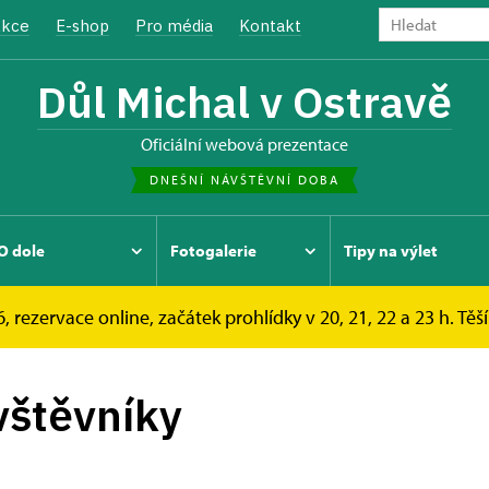
kce
E-shop
Pro média
Kontakt
Důl Michal v Ostravě
oficiální webová prezentace
DNEŠNÍ NÁVŠTĚVNÍ DOBA
O dole
Fotogalerie
Tipy na výlet
, rezervace online, začátek prohlídky v 20, 21, 22 a 23 h. Těš
vštěvníky