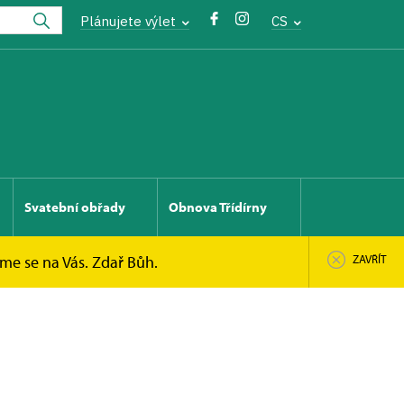
Plánujete výlet
CS
Svatební obřady
Obnova Třídírny
íme se na Vás. Zdař Bůh.
ZAVŘÍT