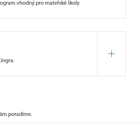
rogram vhodný pro mateřské školy
Cingra.
V sobotu a neděli je k dispozici občerstvení
 vám poradíme.