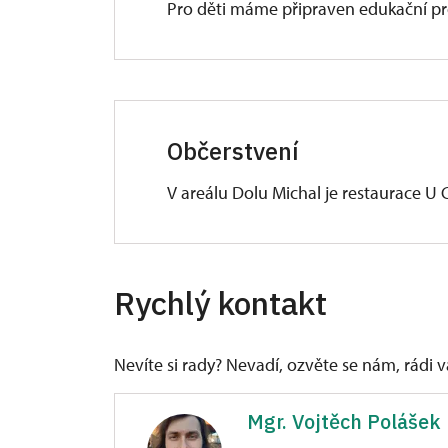
Pro děti máme připraven edukační p
Občerstvení
V areálu Dolu Michal je restaurace U 
V průběhu týdne je k dispozici menu. 
a omezený výběr jídel.
Rychlý kontakt
Nevíte si rady? Nevadí, ozvěte se nám, rádi
Mgr. Vojtěch Polášek