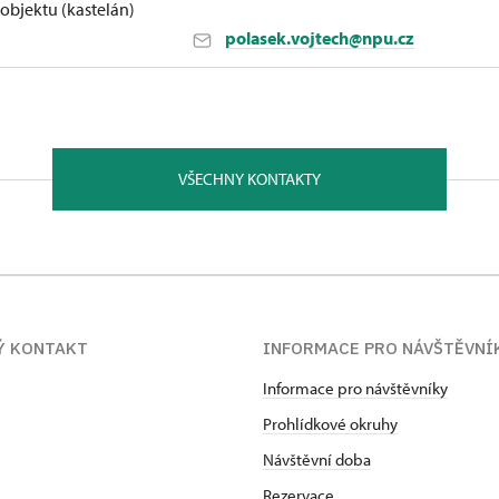
bjektu (kastelán)
polasek.vojtech@npu.cz
strava 71500
dictví, filozoficko-přírodovědecké fakulty Slezské univerzi
VŠECHNY KONTAKTY
oru. Nadevše miluje svoji manželku a kocoura Pierra. Od ún
Ý KONTAKT
INFORMACE PRO NÁVŠTĚVNÍ
Informace pro návštěvníky
Prohlídkové okruhy
Návštěvní doba
Rezervace