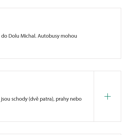
m do Dolu Michal. Autobusy mohou
 jsou schody (dvě patra), prahy nebo
 možné s menšími problémy provést přízemím (šatny
venkovní prohlídku (prohlídka areálu Dolu Michal).