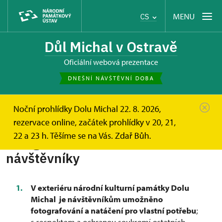
MENU
CS
Důl Michal v Ostravě
oficiální webová prezentace
DNEŠNÍ NÁVŠTĚVNÍ DOBA
Noční prohlídky Dolu Michal 22. 8. 2026,
Důl Michal
Informace pro návštěvníky
rezervace online, začátek prohlídky v 20, 21,
Fotografování a natáčení
22 a 23 h. Těšíme se na Vás. Zdař Bůh.
Fotografování a natáčení
návštěvníky
V exteriéru národní kulturní památky Dolu
Michal je návštěvníkům umožněno
fotografování a natáčení pro vlastní potřebu
;
s respektem a ochranou soukromí ostatních