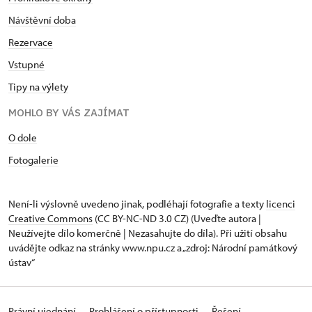
Návštěvní doba
Rezervace
Vstupné
Tipy na výlety
MOHLO BY VÁS ZAJÍMAT
O dole
Fotogalerie
Není-li výslovně uvedeno jinak, podléhají fotografie a texty
licenci
Creative Commons
(CC BY-NC-ND 3.0 CZ) (Uveďte autora |
Neužívejte dílo komerčně | Nezasahujte do díla). Při užití obsahu
uvádějte odkaz na stránky www.npu.cz a „zdroj: Národní památkový
ústav“
Právní ujednání
Prohlášení o přístupnosti
Řešení