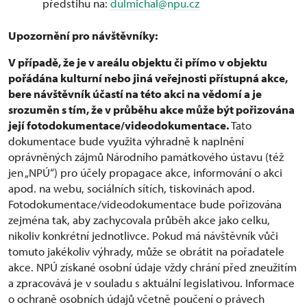
předstihu na:
dulmichal@npu.cz
Upozornění pro návštěvníky:
V případě, že je v areálu objektu či přímo v objektu
pořádána kulturní nebo jiná veřejnosti přístupná akce,
bere návštěvník účastí na této akci na vědomí a je
srozuměn s tím, že v průběhu akce může být pořizována
její fotodokumentace/videodokumentace.
Tato
dokumentace bude využita výhradně k naplnění
oprávněných zájmů Národního památkového ústavu (též
jen „NPÚ“) pro účely propagace akce, informování o akci
apod. na webu, sociálních sítích, tiskovinách apod.
Fotodokumentace/videodokumentace bude pořizována
zejména tak, aby zachycovala průběh akce jako celku,
nikoliv konkrétní jednotlivce. Pokud má návštěvník vůči
tomuto jakékoliv výhrady, může se obrátit na pořadatele
akce. NPÚ získané osobní údaje vždy chrání před zneužitím
a zpracovává je v souladu s aktuální legislativou. Informace
o ochraně osobních údajů včetně poučení o právech