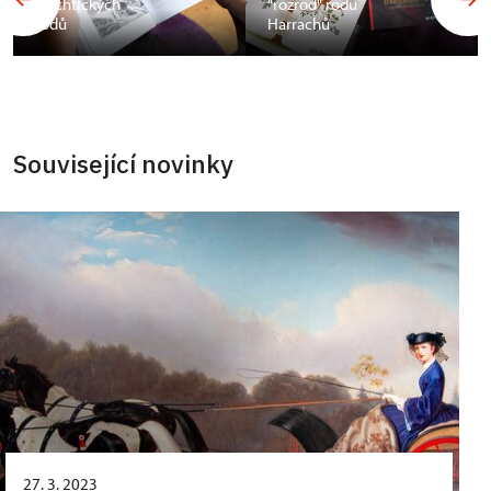
šlechtických
"rozrod" rodu
rodů
Harrachů
Související novinky
27. 3. 2023