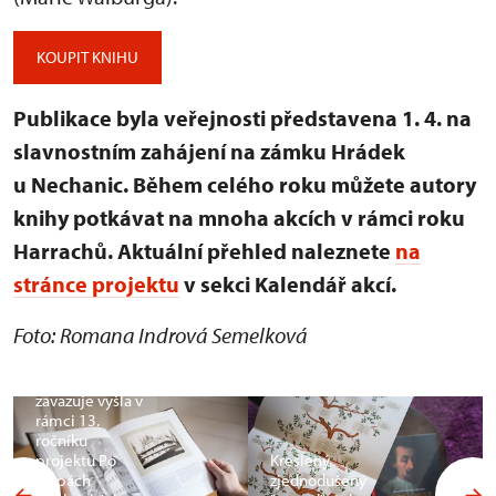
KOUPIT KNIHU
Publikace byla veřejnosti představena 1. 4. na
slavnostním zahájení na zámku Hrádek
u Nechanic. Během celého roku můžete autory
knihy potkávat na mnoha akcích v rámci roku
Harrachů. Aktuální přehled naleznete
na
stránce projektu
v sekci Kalendář akcí.
Foto: Romana Indrová Semelková
Monografie
Harrachové –
vznešenost
zavazuje vyšla v
rámci 13.
ročníku
projektu Po
Kreslený
stopách
zjednodušený