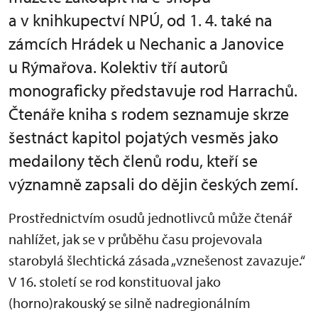
a v knihkupectví NPÚ, od 1. 4. také na
zámcích Hrádek u Nechanic a Janovice
u Rýmařova. Kolektiv tří autorů
monograficky představuje rod Harrachů.
Čtenáře kniha s rodem seznamuje skrze
šestnáct kapitol pojatých vesměs jako
medailony těch členů rodu, kteří se
významně zapsali do dějin českých zemí.
Prostřednictvím osudů jednotlivců může čtenář
nahlížet, jak se v průběhu času projevovala
starobylá šlechtická zásada „vznešenost zavazuje.“
V 16. století se rod konstituoval jako
(horno)rakouský se silně nadregionálním