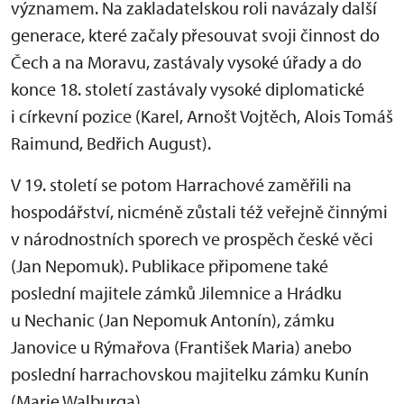
významem. Na zakladatelskou roli navázaly další
generace, které začaly přesouvat svoji činnost do
Čech a na Moravu, zastávaly vysoké úřady a do
konce 18. století zastávaly vysoké diplomatické
i církevní pozice (Karel, Arnošt Vojtěch, Alois Tomáš
Raimund, Bedřich August).
V 19. století se potom Harrachové zaměřili na
hospodářství, nicméně zůstali též veřejně činnými
v národnostních sporech ve prospěch české věci
(Jan Nepomuk). Publikace připomene také
poslední majitele zámků Jilemnice a Hrádku
u Nechanic (Jan Nepomuk Antonín), zámku
Janovice u Rýmařova (František Maria) anebo
poslední harrachovskou majitelku zámku Kunín
(Marie Walburga).